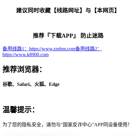
建议同时收藏【线路网址】与【本网页】
推荐『下载APP』 防止迷路
备用线路
1
：
https://www.rznbm.com
备用线路
2
：
https://www.k8900.com
推荐浏览器：
谷歌、Safari、火狐、Edge
温馨提示：
为了您的隐私安全，请勿与"国家反诈中心"APP同设备使用！