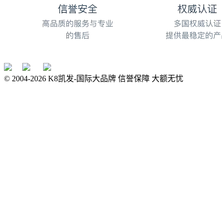
© 2004-
2026
K8凯发-国际大品牌 信誉保障 大额无忧