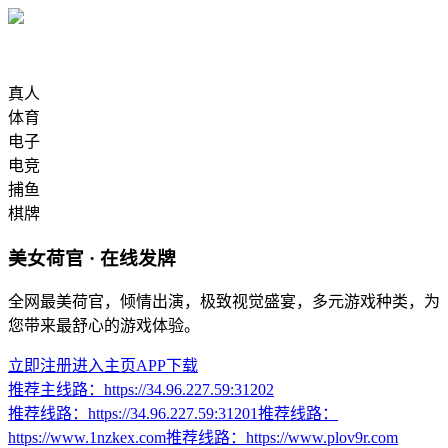
真人
体育
电子
电竞
捕鱼
棋牌
美女荷官 · 在线发牌
全网最美荷官，倾情出演，极致视觉盛宴，多元游戏种类，为
您带来最舒心的游戏体验。
立即注册
进入主页
APP下载
推荐主线路：
https://34.96.227.59:31202
推荐线路：
https://34.96.227.59:31201
推荐线路：
https://www.1nzkex.com
推荐线路：
https://www.plov9r.com