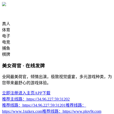
真人
体育
电子
电竞
捕鱼
棋牌
美女荷官 · 在线发牌
全网最美荷官，倾情出演，极致视觉盛宴，多元游戏种类，为
您带来最舒心的游戏体验。
立即注册
进入主页
APP下载
推荐主线路：
https://34.96.227.59:31202
推荐线路：
https://34.96.227.59:31201
推荐线路：
https://www.1nzkex.com
推荐线路：
https://www.plov9r.com